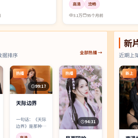
高清
流畅
前
3.1万
95个月前
新
全部热播 →
数据排序
近期上
热播
热播
新上
99:17
天际边界
一句话：《天际
94:31
边界》是那种
「看完会沉默两
高清