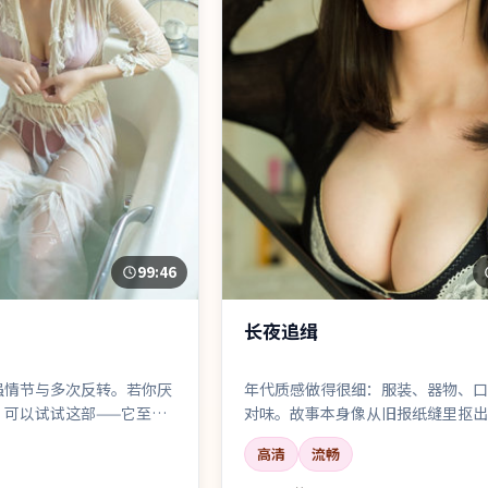
99:46
长夜追缉
强情节与多次反转。若你厌
年代质感做得很细：服装、器物、口
，可以试试这部——它至少
对味。故事本身像从旧报纸缝里抠出
到了真相。
会切片。
高清
流畅