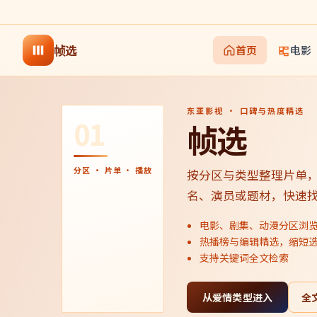
帧选
首页
电影
东亚影视 · 口碑与热度精选
01
帧选
分区 · 片单 · 播放
按分区与类型整理片单
名、演员或题材，快速
电影、剧集、动漫分区浏
热播榜与编辑精选，缩短
支持关键词全文检索
从爱情类型进入
全