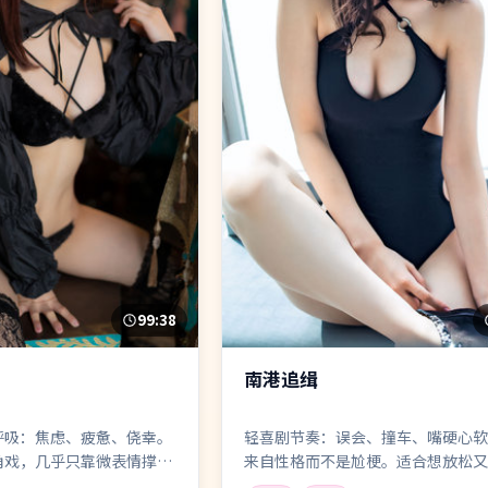
99:38
南港追缉
呼吸：焦虑、疲惫、侥幸。
轻喜剧节奏：误会、撞车、嘴硬心软
角戏，几乎只靠微表情撑满
来自性格而不是尬梗。适合想放松又
无脑片的观众。