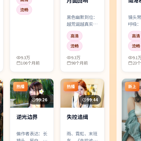
月面回响
南港
分钟」的电影。
犯罪外壳下藏着
流畅
很私人的疼痛，
黑色幽默到位：
镜头
张译的眼神戏尤
越荒诞越真实。
呼吸
其要命。
你会笑，笑完又
惫、
高清
高清
觉得自己不该笑
音的
——这种别扭感
戏，
流畅
流畅
很珍贵。
表情
9.3万
9.3万
9.1
的张
106个月前
98个月前
23
热播
热播
新上
99:26
99:44
逆光边界
失控追缉
偏作者表达：长
雨、霓虹、末班
镜头、留白、少
车。《失控追