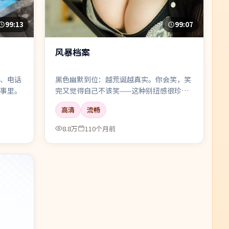
99:13
99:07
风暴档案
、电话
黑色幽默到位：越荒诞越真实。你会笑，笑
事里。
完又觉得自己不该笑——这种别扭感很珍
贵。
高清
流畅
8.8万
110个月前