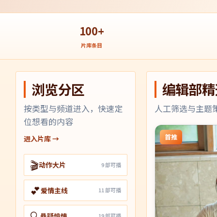
100+
片库条目
浏览分区
编辑部精
按类型与频道进入，快速定
人工筛选与主题
位想看的内容
首推
进入片库 →
🎬
动作大片
9
部可播
💕
爱情主线
11
部可播
🔍
悬疑惊悚
19
部可播