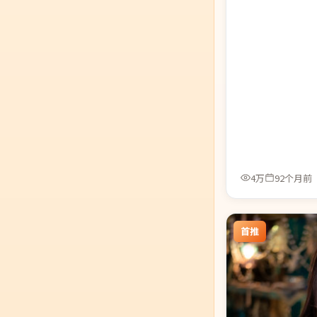
4万
92个月前
首推