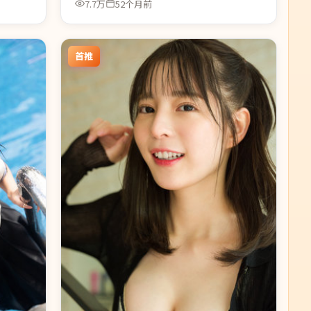
7.7万
52个月前
首推