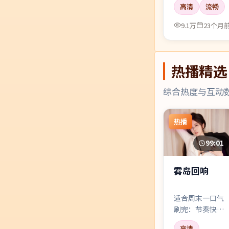
高清
流畅
9.1万
23个月
热播精选
综合热度与互动
热播
99:01
雾岛回响
适合周末一口气
刷完：节奏快、
信息密度高，刘
高清