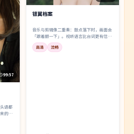
银翼档案
音乐与剪辑像二重奏：鼓点落下时，画面会
「跟着颤一下」。视听语言比台词更有信息
量。
高清
流畅
99:57
头语都
来的社