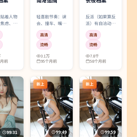
档案
南港追缉
长夜档案
常贴着人物
轻喜剧节奏：误
反派（如果算反
：焦虑、疲
会、撞车、嘴硬
派）有自洽动
侥幸。雷佳
心软，笑点来自
机：你未必认同
高清
高清
一场独角
性格而不是尬
他，但你能理解
几乎只靠微
梗。适合想放松
他如何一步步说
流畅
流畅
撑满整场戏
又不想看无脑片
服自己。
万
3.1万
7.8千
力。
的观众。
个月前
95个月前
58个月前
新上
新上
99:49
99:59
99:31