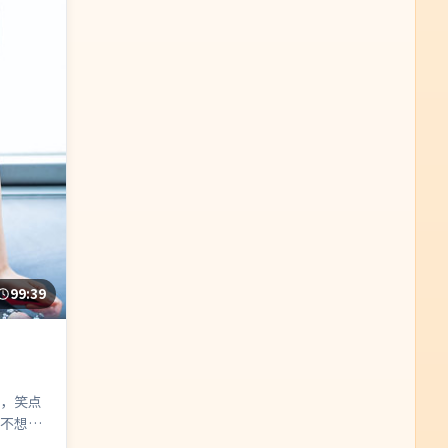
99:39
，笑点
不想看