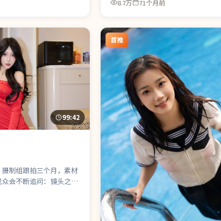
8.7万
71个月前
首推
99:42
）摄制组跟拍三个月，素材
观众会不断追问：镜头之
版本？