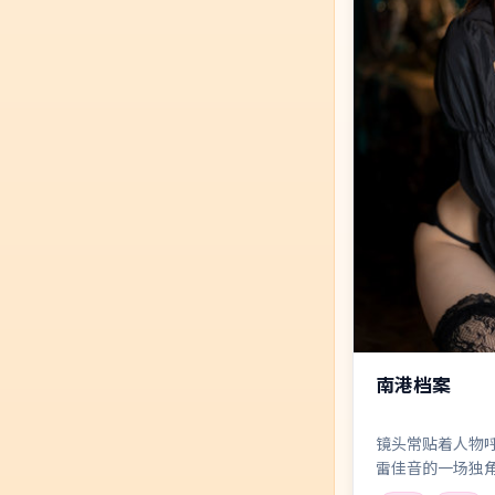
南港档案
镜头常贴着人物
雷佳音的一场独
整场戏的张力。