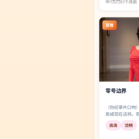
7万
57个月前
首推
零号边界
（伪纪录片口吻
剪成现在这样。
外，还藏着谁的
高清
流畅