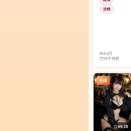
亦菲、张译的对
手戏火花足。缺
流畅
点？个别桥段略
煽情——但瑕不
掩瑜。
9.6万
39个月前
热播
99:38