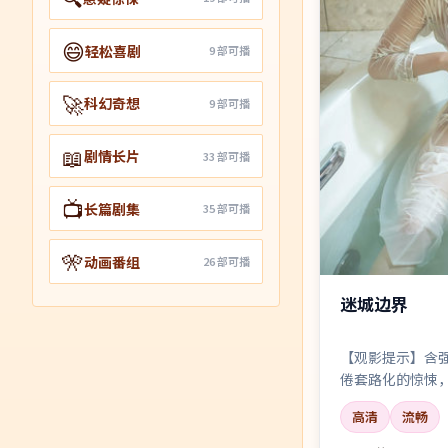
😄
轻松喜剧
9
部可播
🚀
科幻奇想
9
部可播
📖
剧情长片
33
部可播
📺
长篇剧集
35
部可播
🎌
动画番组
26
部可播
迷城边界
【观影提示】含
倦套路化的惊悚
三次让你以为猜
高清
流畅