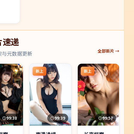
片速递
全部新片 →
架与元数据更新
新上
新上
99:38
99:39
99:57