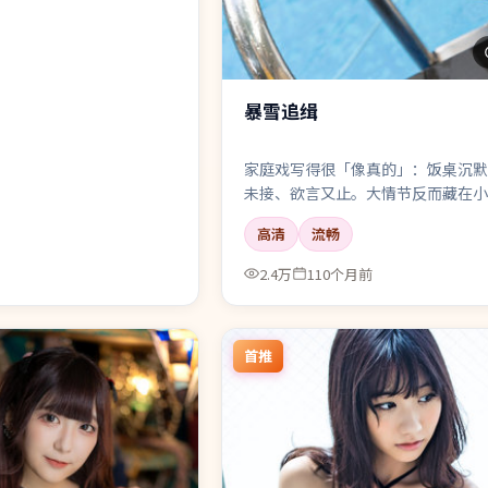
暴雪追缉
家庭戏写得很「像真的」：饭桌沉默
未接、欲言又止。大情节反而藏在小
高清
流畅
2.4万
110个月前
首推